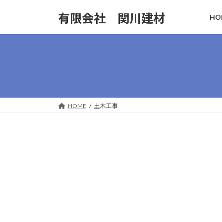
コ
ナ
有限会社 関川建材
HO
ン
ビ
テ
ゲ
ン
ー
ツ
シ
へ
ョ
ス
ン
キ
に
ッ
移
HOME
土木工事
プ
動